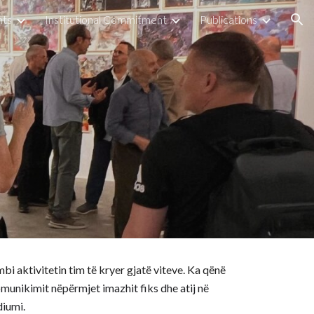
nts
Institutional Commitment
Publications
ion
i aktivitetin tim t
ë
kryer gjat
ë
viteve. Ka q
ë
n
ë
omunikimit nëpërmjet imazhit fiks dhe atij në
diumi
.