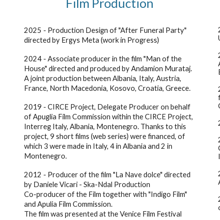
Film Production
2025 - Production Design of "After Funeral Party"
directed by Ergys Meta (work in Progress)
2024 - Associate producer in the film "Man of the
House" directed and produced by Andamion Murataj.
A joint production between Albania, Italy, Austria,
France, North Macedonia, Kosovo, Croatia, Greece.
2019 - CIRCE Project, Delegate Producer on behalf
of Apuglia Film Commission within the CIRCE Project,
Interreg Italy, Albania, Montenegro. Thanks to this
project, 9 short films (web series) were financed, of
which 3 were made in Italy, 4 in Albania and 2 in
Montenegro.
2012 - Producer of the film "La Nave dolce" directed
by Daniele Vicari - Ska-Ndal Production
Co-producer of the Film together with "Indigo Film"
and Apulia Film Commission.
The film was presented at the Venice Film Festival