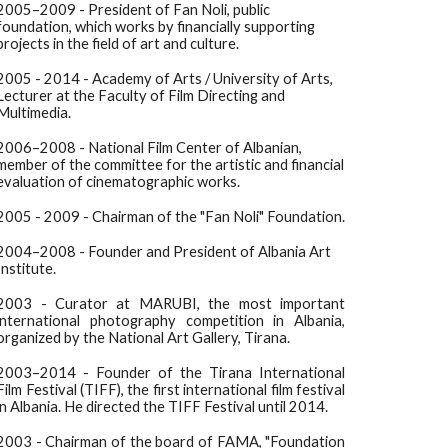
2005–2009 - President of Fan Noli, public
foundation, which works by financially supporting
projects in the field of art and culture.
2005 - 2014 - Academy of Arts / University of Arts,
Lecturer at the Faculty of Film Directing and
Multimedia.
2006–2008 - National Film Center of Albanian,
member of the committee for the artistic and financial
evaluation of cinematographic works.
2005 - 2009 - Chairman of the "Fan Noli" Foundation.
2004–2008 - Founder and President of Albania Art
Institute.
2003 - Curator at MARUBI, the most important
international photography competition in Albania,
organized by the National Art Gallery, Tirana.
2003–2014 - Founder of the Tirana International
Film Festival (TIFF), the first international film festival
in Albania. He directed the TIFF Festival until 2014.
2003 - Chairman of the board of FAMA, "Foundation