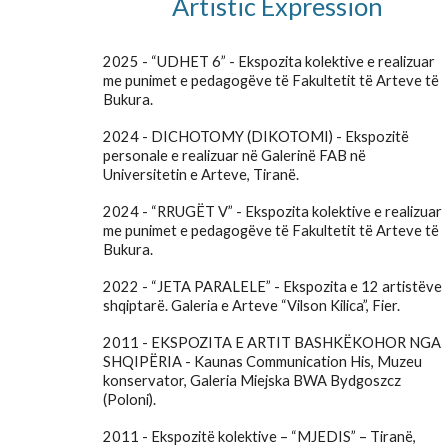
Artistic Expression
20
25
- “UDHET 6” - Ekspozita kolektive e realizuar
me punimet e pedagogëve të Fakultetit të Arteve të
Bukura.
2024 - DICHOTOMY (DIKOTOMI) - Ekspozitë
personale e realizuar në Galerinë FAB në
Universitetin e Arteve, Tiranë.
2024 - “RRUGËT V” - Ekspozita kolektive e realizuar
me punimet e pedagogëve të Fakultetit të Arteve të
Bukura.
2022 - “JETA PARALELE” - Ekspozita e 12 artistëve
shqiptarë. Galeria e Arteve “Vilson Kilica”, Fier.
2011 - EKSPOZITA E ARTIT BASHKËKOHOR NGA
SHQIPËRIA - Kaunas Communication His, Muzeu
konservator, Galeria Miejska BWA Bydgoszcz
(Poloni).
2011 - Ekspozitë kolektive – “MJEDIS” – Tiranë,