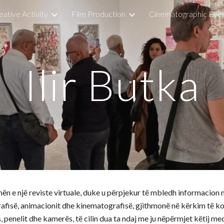
eative Activity
Film Production
Cinematographic Eve
ip to main content
Skip to navigat
I
lir
B
utka
n e një reviste virtuale, duke u p
ë
rpjekur t
ë
mbledh informacion mb
grafisë, animacionit dhe kinematografisë, gjithmonë në kërkim të k
ës, penelit dhe kamerës,
të cilin
dua ta ndaj me
ju nëpërmjet këtij me