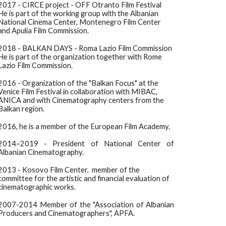
2017 - CIRCE project - OFF Otranto Film Festival
He is part of the working group with the Albanian
National Cinema Center, Montenegro Film Center
and Apulia Film Commission.
2018 - BALKAN DAYS - Roma Lazio Film Commission
He is part of the organization together with Rome
Lazio Film Commission.
2016 - Organization of the "Balkan Focus" at the
Venice Film Festival in collaboration with MIBAC,
ANICA and with
Cinematography centers from the
Balkan region.
2016, he is a member of the European Film Academy.
2014–2019 - President of National Center of
Albanian Cinematography.
2013 - Kosovo Film Center, member of the
committee for the artistic and financial evaluation of
cinematographic works.
2007-2014 Member of the "Association of Albanian
Producers and Cinematographers", APFA.