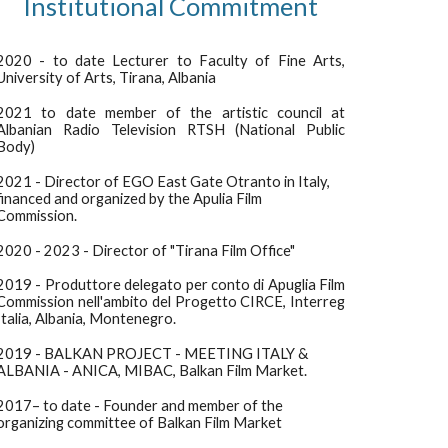
Institutional Commitment
2020 - to date Lecturer to Faculty of Fine Arts,
University of Arts, Tirana, Albania
2021 to date member of the artistic council at
Albanian Radio Television RTSH (National Public
Body)
2021 - Director of EGO East Gate Otranto in Italy,
financed and organized by the Apulia Film
Commission.
2020 - 2023 - Director of "Tirana Film Office"
2019 - Produttore delegato per conto di Apuglia Film
Commission nell'ambito del Progetto CIRCE, Interreg
Italia, Albania, Montenegro.
2019 - BALKAN PROJECT - MEETING ITALY &
ALBANIA - ANICA, MIBAC, Balkan Film Market.
2017– to date - Founder and member of the
organizing committee of Balkan Film Market