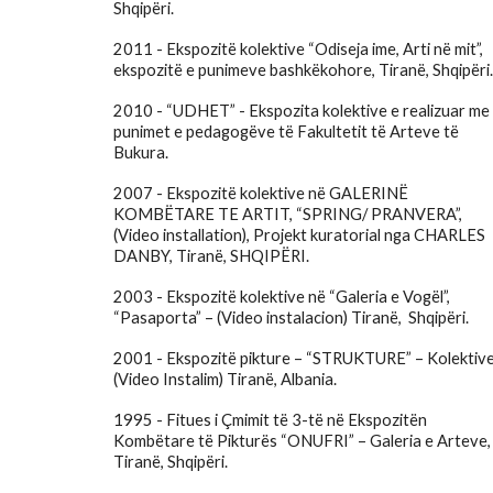
Shqipëri.
2011 - Ekspozitë kolektive “Odiseja ime, Arti në mit”,
ekspozitë e punimeve bashkëkohore, Tiranë, Shqipëri.
20
10
- “
UDHET
” - Ekspozita kolektive e realizuar me
punimet e pedagogëve të Fakultetit të Arteve të
Bukura.
2007 - Ekspozitë kolektive në GALERINË
KOMBËTARE TE ARTIT, “SPRING/ PRANVERA”,
(Video installation), Projekt kuratorial nga CHARLES
DANBY, Tiranë, SHQIPËRI.
2003 - Ekspozitë kolektive në “Galeria e Vogël”,
“Pasaporta” – (Video instalacion) Tiranë, Shqipëri.
2001 - Ekspozitë pikture – “STRUKTURE” – Kolektiv
(Video Instalim) Tiranë, Albania.
1995 - Fitues i Çmimit të 3-të në Ekspozitën
Kombëtare të Pikturës “ONUFRI” – Galeria e Arteve
Tiranë, Shqipëri.