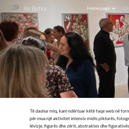
Ilir Butka
Home page
Cr
Sk
Të dashur miq, kam nd
ë
rtuar k
ë
t
ë
faqe web në formë
për mua nj
ë
aktivitet intensiv
m
idis pikturës, foto
lëvizje, figurës dhe zërit, abstraktes dhe figurativ