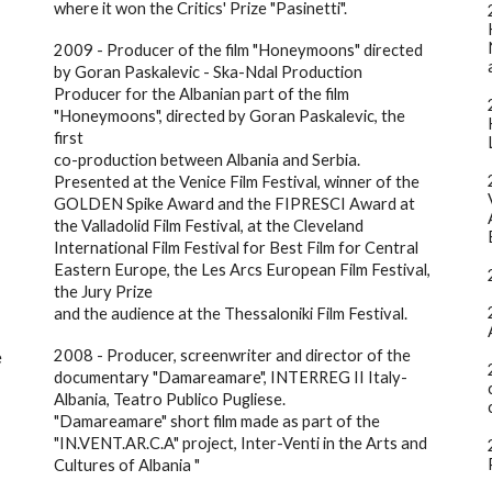
where it won the Critics' Prize "Pasinetti".
2009 - Producer of the film "Honeymoons" directed
by Goran Paskalevic - Ska-Ndal Production
Producer for the Albanian part of the film
"Honeymoons", directed by Goran Paskalevic, the
first
co-production between Albania and Serbia.
Presented at the Venice Film Festival, winner of the
GOLDEN Spike Award and the FIPRESCI Award at
the Valladolid Film Festival, at the Cleveland
International Film Festival for Best Film for Central
Eastern Europe, the Les Arcs European Film Festival,
the Jury Prize
and the audience at the Thessaloniki Film Festival.
2008 - Producer, screenwriter and director of the
e
documentary "Damareamare", INTERREG II Italy-
Albania, Teatro Publico Pugliese.
"Damareamare" short film made as part of the
,
"IN.VENT.AR.C.A" project, Inter-Venti in the Arts and
Cultures of Albania "